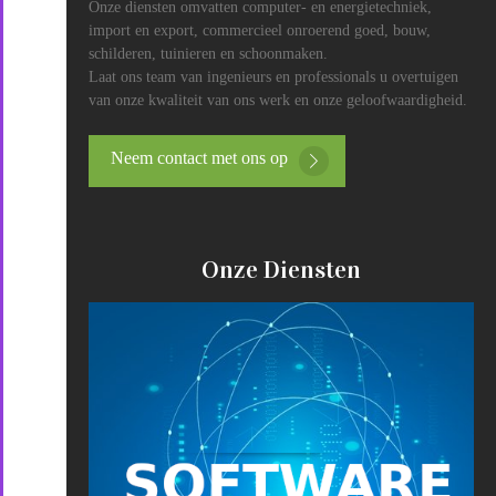
Onze diensten omvatten computer- en energietechniek,
import en export, commercieel onroerend goed, bouw,
schilderen, tuinieren en schoonmaken.
Laat ons team van ingenieurs en professionals u overtuigen
van onze kwaliteit van ons werk en onze geloofwaardigheid.
Neem contact met ons op
Onze Diensten