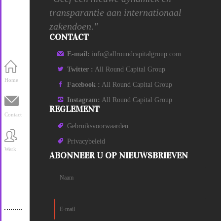
transparantie aan internationaal
zakendoen."
CONTACT
E-mail:
info@allroundcapitalgroup.com
Twitter :
All Round Capital Group
Home
Facebook :
All Round Capital Group
Instagram:
All Round Capital Group
REGLEMENT
Contact
Gebruiksvoorwaarden
Privacybeleid
Werk
ABONNEER U OP NIEUWSBRIEVEN