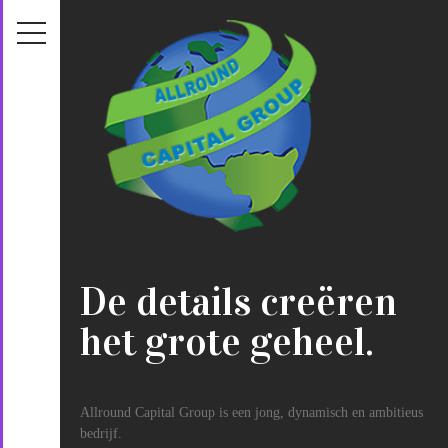
De details creëren
het grote geheel.
Allround Capital Group is een jong, dynamisch en ambitieus
bedrijf.