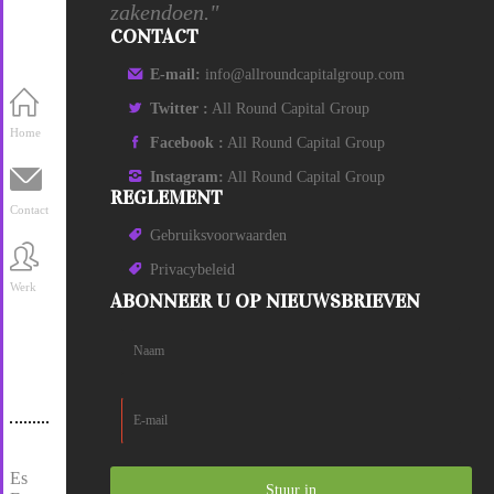
zakendoen."
CONTACT
E-mail:
info@allroundcapitalgroup.com
Twitter :
All Round Capital Group
Home
Facebook :
All Round Capital Group
Instagram:
All Round Capital Group
REGLEMENT
Contact
Gebruiksvoorwaarden
Privacybeleid
Werk
ABONNEER U OP NIEUWSBRIEVEN
Es
Stuur in