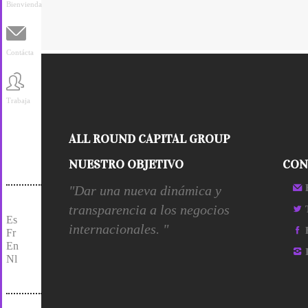
Bienvienda
Contácta
Trabaja
ALL ROUND CAPITAL GROUP
NUESTRO OBJETIVO
CON
"Dar una nueva dinámica y
transparencia a los negocios
Es
internacionales. "
Fr
En
Nl