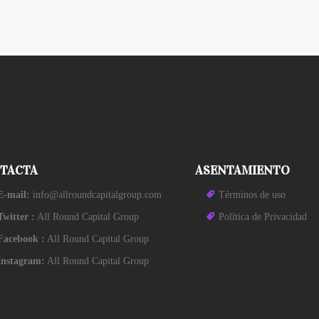
TACTA
ASENTAMIENTO
E-mail:
info@allroundcapitalgroup.com
Términos de uso
Twitter :
All Round Capital Group
Política de Privacidad
Facebook :
All Round Capital Group
Instagram:
All Round Capital Group